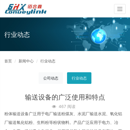
Togg
navig
行业动态
首页
新闻中心
行业动态
公司动态
行业动态
输送设备的广泛使用和特点
467 阅读
粉体输送设备广泛用于电厂输送粉煤灰、水泥厂输送水泥、氧化铝
厂输送氧化铝粉、生料粉等粉状物料。产品广泛应用于电力、冶