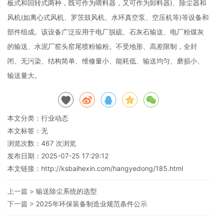
板式和回转式两种，既可作为喂料器，又可作为卸料器)、除尘器和
风机(如离心式风机、罗茨鼓风机、水环真空泵、空压机等)等设备和
部件组成。该设备广泛应用于电厂脱硫、石灰石输送、电厂粉煤灰
的输送、水泥厂窑头窑尾喷粉输粉。不受地形、高差限制，全封
闭、无污染、结构简单、维修量小、能耗低、输送均匀、磨损小、
输送量大。
本文分类：
行业动态
本文标签：无
浏览次数：
467
次浏览
发布日期：2025-07-25 17:29:12
本文链接：
http://ksbaihexin.com/hangyedong/185.html
上一篇 >
输送除尘系统的选型
下一篇 >
2025年环保装备制造业规范条件公示